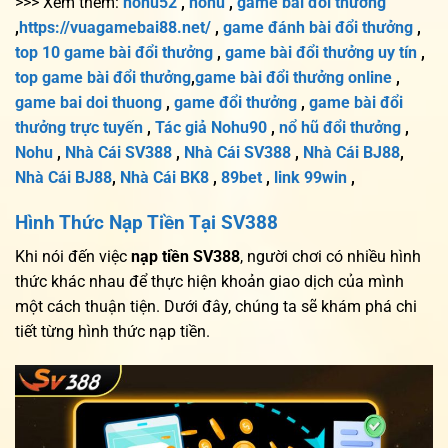
>>> Xem thêm:
nohu52
,
nohu
,
game bài đổi thưởng
,
https://vuagamebai88.net/
,
game đánh bài đổi thưởng
,
top 10 game bài đổi thưởng
,
game bài đổi thưởng uy tín
,
top game bài đổi thưởng
,
game bài đổi thưởng online
,
game bai doi thuong
,
game đổi thưởng
,
game bài đổi
thưởng trực tuyến
,
Tác giả Nohu90
,
nổ hũ đổi thưởng
,
Nohu
,
Nhà Cái SV388
,
Nhà Cái SV388
,
Nhà Cái BJ88
,
Nhà Cái BJ88
,
Nhà Cái BK8
,
89bet
,
link 99win
,
Hình Thức Nạp Tiền Tại SV388
Khi nói đến việc
nạp tiền SV388
, người chơi có nhiều hình
thức khác nhau để thực hiện khoản giao dịch của mình
một cách thuận tiện. Dưới đây, chúng ta sẽ khám phá chi
tiết từng hình thức nạp tiền.