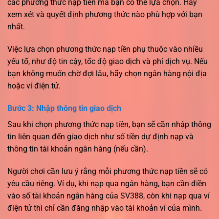
các phương thức nạp tiền mà bạn có thể lựa chọn. Hãy
xem xét và quyết định phương thức nào phù hợp với bạn
nhất.
Việc lựa chọn phương thức nạp tiền phụ thuộc vào nhiều
yếu tố, như độ tin cậy, tốc độ giao dịch và phí dịch vụ. Nếu
bạn không muốn chờ đợi lâu, hãy chọn ngân hàng nội địa
hoặc ví điện tử.
Bước 3: Nhập thông tin giao dịch
Sau khi chọn phương thức nạp tiền, bạn sẽ cần nhập thông
tin liên quan đến giao dịch như số tiền dự định nạp và
thông tin tài khoản ngân hàng (nếu cần).
Người chơi cần lưu ý rằng mỗi phương thức nạp tiền sẽ có
yêu cầu riêng. Ví dụ, khi nạp qua ngân hàng, bạn cần điền
vào số tài khoản ngân hàng của SV388, còn khi nạp qua ví
điện tử thì chỉ cần đăng nhập vào tài khoản ví của mình.