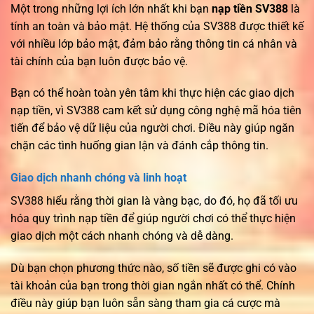
Một trong những lợi ích lớn nhất khi bạn
nạp tiền SV388
là
tính an toàn và bảo mật. Hệ thống của SV388 được thiết kế
với nhiều lớp bảo mật, đảm bảo rằng thông tin cá nhân và
tài chính của bạn luôn được bảo vệ.
Bạn có thể hoàn toàn yên tâm khi thực hiện các giao dịch
nạp tiền, vì SV388 cam kết sử dụng công nghệ mã hóa tiên
tiến để bảo vệ dữ liệu của người chơi. Điều này giúp ngăn
chặn các tình huống gian lận và đánh cắp thông tin.
Giao dịch nhanh chóng và linh hoạt
SV388 hiểu rằng thời gian là vàng bạc, do đó, họ đã tối ưu
hóa quy trình nạp tiền để giúp người chơi có thể thực hiện
giao dịch một cách nhanh chóng và dễ dàng.
Dù bạn chọn phương thức nào, số tiền sẽ được ghi có vào
tài khoản của bạn trong thời gian ngắn nhất có thể. Chính
điều này giúp bạn luôn sẵn sàng tham gia cá cược mà