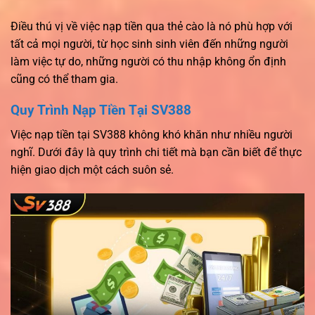
Điều thú vị về việc nạp tiền qua thẻ cào là nó phù hợp với
tất cả mọi người, từ học sinh sinh viên đến những người
làm việc tự do, những người có thu nhập không ổn định
cũng có thể tham gia.
Quy Trình Nạp Tiền Tại SV388
Việc nạp tiền tại SV388 không khó khăn như nhiều người
nghĩ. Dưới đây là quy trình chi tiết mà bạn cần biết để thực
hiện giao dịch một cách suôn sẻ.