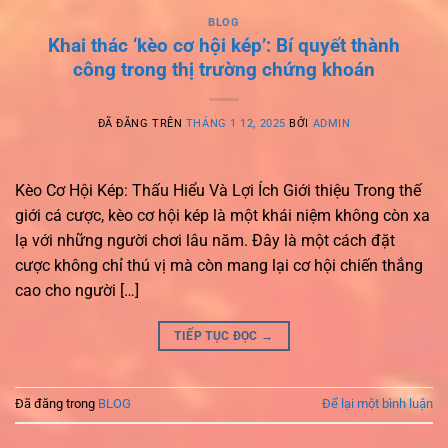
BLOG
Khai thác ‘kèo cơ hội kép’: Bí quyết thành
công trong thị trường chứng khoán
ĐÃ ĐĂNG TRÊN
THÁNG 1 12, 2025
BỞI
ADMIN
Kèo Cơ Hội Kép: Thấu Hiểu Và Lợi Ích Giới thiệu Trong thế
giới cá cược, kèo cơ hội kép là một khái niệm không còn xa
lạ với những người chơi lâu năm. Đây là một cách đặt
cược không chỉ thú vị mà còn mang lại cơ hội chiến thắng
cao cho người […]
TIẾP TỤC ĐỌC
→
Đã đăng trong
BLOG
Để lại một bình luận