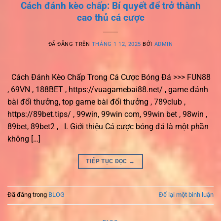
Cách đánh kèo chấp: Bí quyết để trở thành
cao thủ cá cược
ĐÃ ĐĂNG TRÊN
THÁNG 1 12, 2025
BỞI
ADMIN
Cách Đánh Kèo Chấp Trong Cá Cược Bóng Đá >>> FUN88
, 69VN , 188BET , https://vuagamebai88.net/ , game đánh
bài đổi thưởng, top game bài đổi thưởng , 789club ,
https://89bet.tips/ , 99win, 99win com, 99win bet , 98win ,
89bet, 89bet2 , I. Giới thiệu Cá cược bóng đá là một phần
không […]
TIẾP TỤC ĐỌC
→
Đã đăng trong
BLOG
Để lại một bình luận