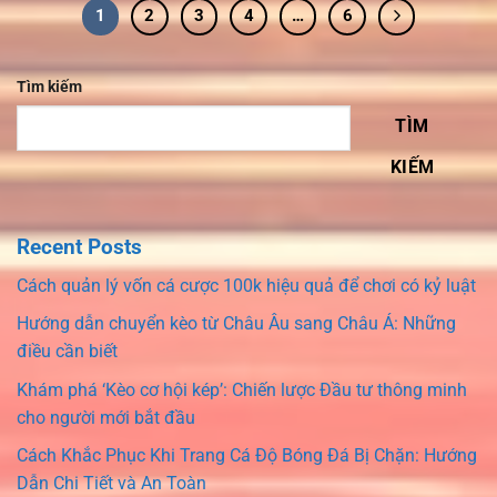
1
2
3
4
…
6
Tìm kiếm
TÌM
KIẾM
Recent Posts
Cách quản lý vốn cá cược 100k hiệu quả để chơi có kỷ luật
Hướng dẫn chuyển kèo từ Châu Âu sang Châu Á: Những
điều cần biết
Khám phá ‘Kèo cơ hội kép’: Chiến lược Đầu tư thông minh
cho người mới bắt đầu
Cách Khắc Phục Khi Trang Cá Độ Bóng Đá Bị Chặn: Hướng
Dẫn Chi Tiết và An Toàn