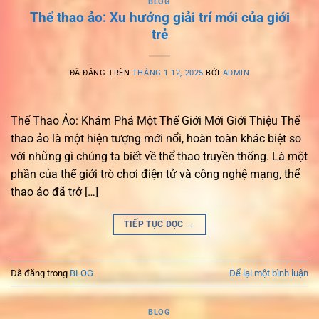
BLOG
Thể thao ảo: Xu hướng giải trí mới của giới
trẻ
ĐÃ ĐĂNG TRÊN
THÁNG 1 12, 2025
BỞI
ADMIN
Thể Thao Ảo: Khám Phá Một Thế Giới Mới Giới Thiệu Thể
thao ảo là một hiện tượng mới nổi, hoàn toàn khác biệt so
với những gì chúng ta biết về thể thao truyền thống. Là một
phần của thế giới trò chơi điện tử và công nghệ mạng, thể
thao ảo đã trở […]
TIẾP TỤC ĐỌC
→
Đã đăng trong
BLOG
Để lại một bình luận
BLOG