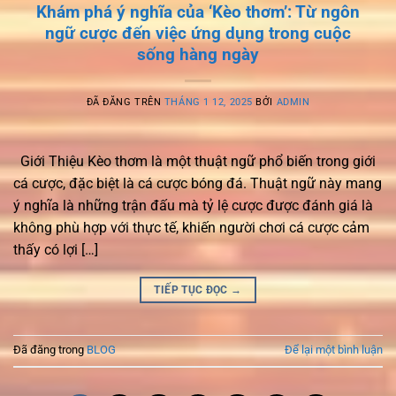
Khám phá ý nghĩa của ‘Kèo thơm’: Từ ngôn
ngữ cược đến việc ứng dụng trong cuộc
sống hàng ngày
ĐÃ ĐĂNG TRÊN
THÁNG 1 12, 2025
BỞI
ADMIN
Giới Thiệu Kèo thơm là một thuật ngữ phổ biến trong giới
cá cược, đặc biệt là cá cược bóng đá. Thuật ngữ này mang
ý nghĩa là những trận đấu mà tỷ lệ cược được đánh giá là
không phù hợp với thực tế, khiến người chơi cá cược cảm
thấy có lợi […]
TIẾP TỤC ĐỌC
→
Đã đăng trong
BLOG
Để lại một bình luận