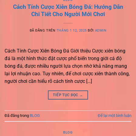
Cách Tính Cược Xiên Bóng Đá: Hướng Dẫn
Chi Tiết Cho Người Mới Chơi
ĐÃ ĐĂNG TRÊN
THÁNG 1 12, 2025
BỞI
ADMIN
Cách Tính Cược Xiên Bóng Đá Giới thiệu Cược xiên bóng
đá là một hình thức đặt cược phổ biến trong giới cá độ
bóng đá, được nhiều người lựa chọn nhờ khả năng mang
lại lợi nhuận cao. Tuy nhiên, để chơi cược xiên thành công,
người chơi cần hiểu rõ cách tính cược […]
TIẾP TỤC ĐỌC
→
Đã đăng trong
BLOG
Để lại một bình luận
BLOG