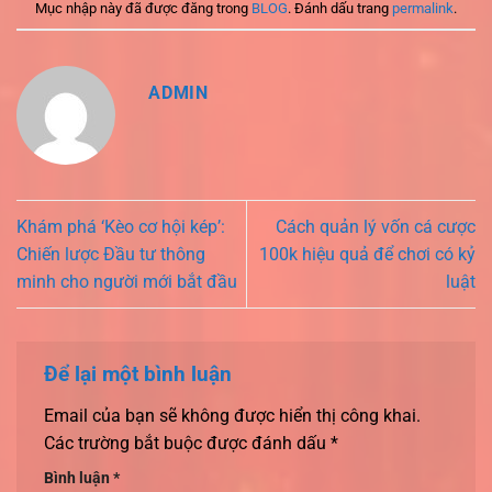
Mục nhập này đã được đăng trong
BLOG
. Đánh dấu trang
permalink
.
ADMIN
Khám phá ‘Kèo cơ hội kép’:
Cách quản lý vốn cá cược
Chiến lược Đầu tư thông
100k hiệu quả để chơi có kỷ
minh cho người mới bắt đầu
luật
Để lại một bình luận
Email của bạn sẽ không được hiển thị công khai.
Các trường bắt buộc được đánh dấu
*
Bình luận
*