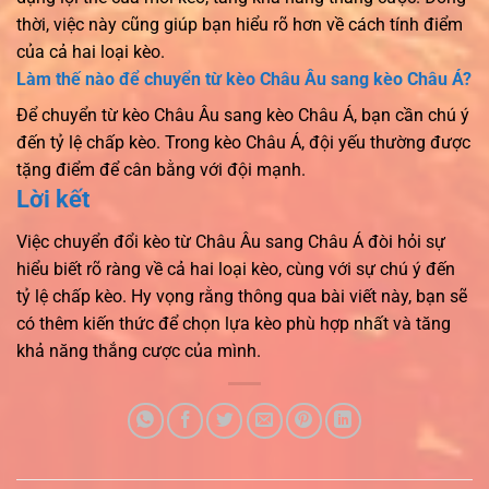
thời, việc này cũng giúp bạn hiểu rõ hơn về cách tính điểm
của cả hai loại kèo.
Làm thế nào để chuyển từ kèo Châu Âu sang kèo Châu Á?
Để chuyển từ kèo Châu Âu sang kèo Châu Á, bạn cần chú ý
đến tỷ lệ chấp kèo. Trong kèo Châu Á, đội yếu thường được
tặng điểm để cân bằng với đội mạnh.
Lời kết
Việc chuyển đổi kèo từ Châu Âu sang Châu Á đòi hỏi sự
hiểu biết rõ ràng về cả hai loại kèo, cùng với sự chú ý đến
tỷ lệ chấp kèo. Hy vọng rằng thông qua bài viết này, bạn sẽ
có thêm kiến thức để chọn lựa kèo phù hợp nhất và tăng
khả năng thắng cược của mình.