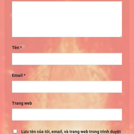
Tên
*
Email
*
Trang web
Lưu tên của tôi, email, và trang web trong trình duyệt