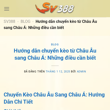
Chuyển
đến
nội
dung
SV388
-
BLOG
-
Hướng dẫn chuyển kèo từ Châu Âu
sang Châu Á: Những điều cần biết
BLOG
Hướng dẫn chuyển kèo từ Châu Âu
sang Châu Á: Những điều cần biết
ĐÃ ĐĂNG TRÊN
THÁNG 1 12, 2025
BỞI
ADMIN
Chuyển Kèo Châu Âu Sang Châu Á: Hướng
Dẫn Chi Tiết