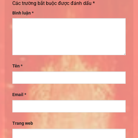
Các trường bắt buộc được đánh dấu
*
Bình luận
*
Tên
*
Email
*
Trang web