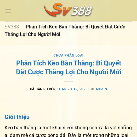
Chuyển
đến
nội
dung
SV388
-
Phân Tích Kèo Bàn Thắng: Bí Quyết Đặt Cược
Thắng Lợi Cho Người Mới
CHƯA PHÂN LOẠI
Phân Tích Kèo Bàn Thắng: Bí Quyết
Đặt Cược Thắng Lợi Cho Người Mới
ĐÃ ĐĂNG TRÊN
THÁNG 1 12, 2025
BỞI
ADMIN
Giới thiệu
Kèo bàn thắng là một khái niệm không còn xa lạ với những
ai đam mê cá cược bóng đá. Đây là một trong những loại