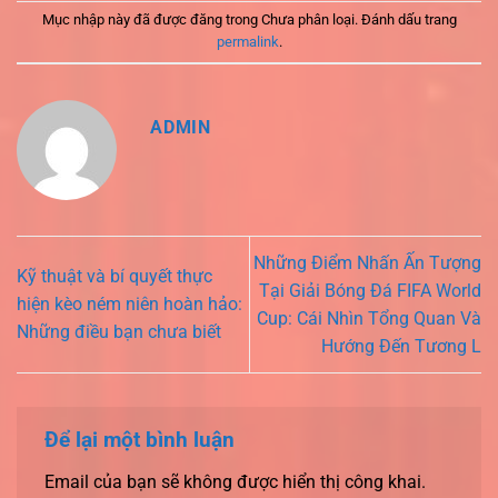
Mục nhập này đã được đăng trong Chưa phân loại. Đánh dấu trang
permalink
.
ADMIN
Những Điểm Nhấn Ấn Tượng
Kỹ thuật và bí quyết thực
Tại Giải Bóng Đá FIFA World
hiện kèo ném niên hoàn hảo:
Cup: Cái Nhìn Tổng Quan Và
Những điều bạn chưa biết
Hướng Đến Tương L
Để lại một bình luận
Email của bạn sẽ không được hiển thị công khai.